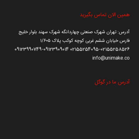
همین الان تماس بگیرید
آدرس: تهران شهرک صنعتی چهاردانگه شهرک سهند بلوار خلیج
فارس خیابان ششم غربی کوچه کوکب پلاک ۱/۶۰۵
09123909014-09123990749
02155258526-02155254095
info@unimake.co
آدرس ما در گوگل