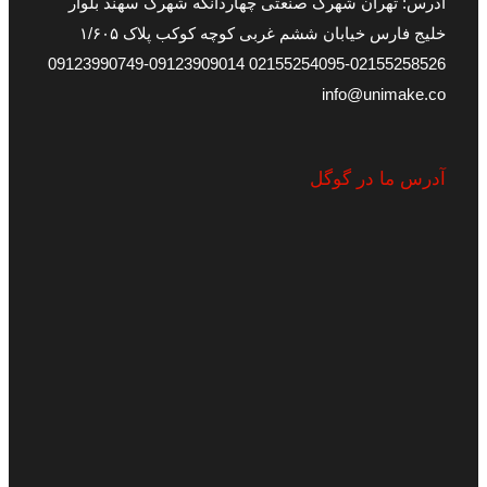
آدرس: تهران شهرک صنعتی چهاردانگه شهرک سهند بلوار
خلیج فارس خیابان ششم غربی کوچه کوکب پلاک ۱/۶۰۵
09123909014-09123990749
02155258526-02155254095
info@unimake.co
آدرس ما در گوگل