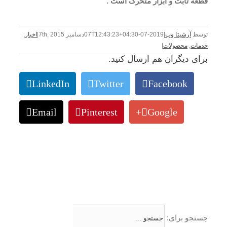
قطعه ثابت و ابزار متحرک است .
توسط
آرشیتا وب
|
2019-07-07T12:43:23+04:30
دسامبر 7th, 2015
|
اخبار
,
خدمات
,
محصولات
|
برای دیگران هم ارسال کنید.
LinkedIn
Twitter
Facebook
Email
Pinterest
Google+
جستجو برای: