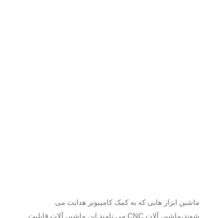
ماشین ابزار هایی که به کمک کامپیوتر هدایت می
شوند،ماشین آلات CNC می نامند.این ماشین آلات قابلیت