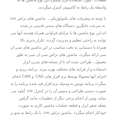
واسطه یک رابط به کامپیوتر کنترل میگردند.
با توجه به پیشرفت های تکنولوژیکی ، ماشین های تراش cnc
به سرعت جایگزین دستگاه های سنتی قدیمی تر شده
اند.این نوع ماشین ها با مزایای فراوانی همراه هستند.آنها می
توانند به راحتی تنظیم و مدیریت گردند. تکرار پذیری بالا
همراه با دستیابی به دقت مناسب در این ماشین های سی ان
سی ارائه میگردد. ماشین های تراش سی ان سی به طور
معمول ، طراحی شده اند تا از نسخه-های مدرن ابزار
استفاده و از فرایند های مختلف بهره ببرند. برنامه ریزی و
اجرای آنها معمولا توسط نرم افزار های CAD و CAM انجام
میگردد.برنامه نویس به وسیله نرم افزار قید شده برنامه را به
صورت دستی طراحی و سپس آن را در کنترل cnc آپلود می
نماید. وپس از انجام برخی دیگر از تنظیمات مانند گرفتن
نقطه صفر ابزار و قطعه عملیات ماشین کاری به صورت
خودکار انجام میگردد. ماشین تراش cnc با یک رابط به منو بر