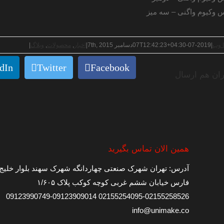
 وکیوم واگنی – سه میز
ا وب
|
2019-07-07T12:42:23+04:30
دسامبر 7th, 2015
|
اخبار
,
محصولات
,
وبلاگ
|
dIn
Twitter
Facebook
ران هم ارسال
همین الان تماس بگیرید
آدرس: تهران شهرک صنعتی چهاردانگه شهرک سهند بلوار خلیج
فارس خیابان ششم غربی کوچه کوکب پلاک ۱/۶۰۵
09123909014-09123990749
02155258526-02155254095
info@unimake.co