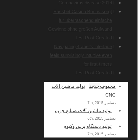
Coronavirus disease 2019
Bassbet Casino Bonus sorgt
für überraschend einfache
Gewinne ohne großen Aufwand
Test Post Created
Navigating 4rabet’s interface
feels surprisingly intuitive even
for first-timers
Test Post Created
محبوب
جدید
تولید ماشین آلات
CNC
دسامبر 7th, 2015
تولید ماشین آلات صنایع چوب
دسامبر 6th, 2015
تولید دستگاه پرس وکیوم
دسامبر 7th, 2015