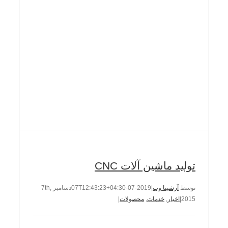
تولید ماشین آلات CNC
تولید ماشین آلات CNC
توسط
آرشیتا وب
|
2019-07-07T12:43:23+04:30
دسامبر 7th,
2015
|
اخبار
,
خدمات
,
محصولات
|